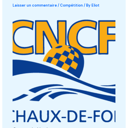
Laisser un commentaire
/
Compétition
/ By
Eliot