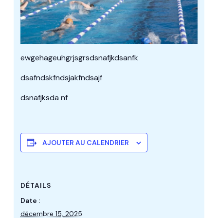
ewgehageuhgrjsgrsdsnafjkdsanfk
dsafndskfndsjakfndsajf
dsnafjksda nf
AJOUTER AU CALENDRIER
DÉTAILS
Date :
décembre 15, 2025