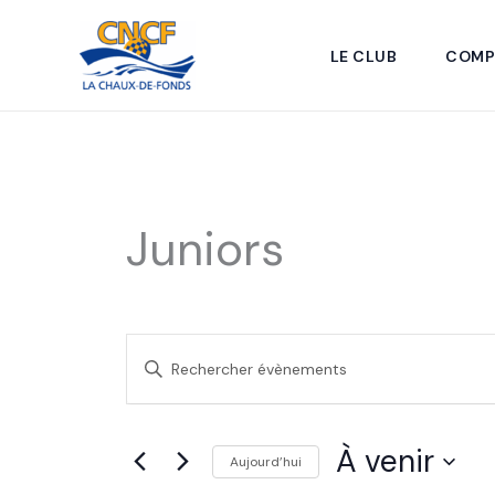
Aller
au
LE CLUB
COMP
contenu
Juniors
Recherche
Saisir
et
mot-
clé.
navigation
Rechercher
de
Évènements
À venir
Aujourd’hui
vues
par
mot-
Sélectionnez