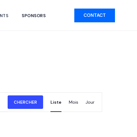
CONTACT
NTS
SPONSORS
Navigation
CHERCHER
Liste
Mois
Jour
de
vues
Évènement