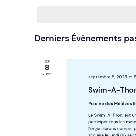
Évènements
clé.
une
date.
Derniers Évènements pa
SEP
8
2025
septembre 8, 2025 @ 
Swim-A-Tho
Piscine des Mélèzes
R
Le Swim-A-Thon, est un
participer tous les me
l’organiserons comme pa
scolaire le lundi 08 se