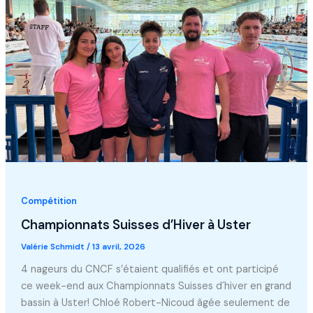
Compétition
Championnats Suisses d’Hiver à Uster
Valérie Schmidt
/
13 avril, 2026
4 nageurs du CNCF s’étaient qualifiés et ont participé
ce week-end aux Championnats Suisses d´hiver en grand
bassin à Uster! Chloé Robert-Nicoud âgée seulement de