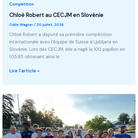
Compétition
Chloé Robert au CECJM en Slovénie
Odile Wagner
/
20 juillet, 2026
Chloé Robert a disputé sa première compétition
internationale avec l’équipe de Suisse à Ljubljana en
Slovénie. Lors des CECJM, elle a nagé le 100 papillon en
1.05.85 obtenant ainsi le
Chloé
Lire l’article »
Robert
au
CECJM
en
Slovénie