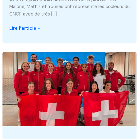
Malone, Mathis et Younes ont représenté les couleurs du
CNCF avec de très […]
Championnats
Lire l’article »
Suisses
Espoirs
à
Bâle