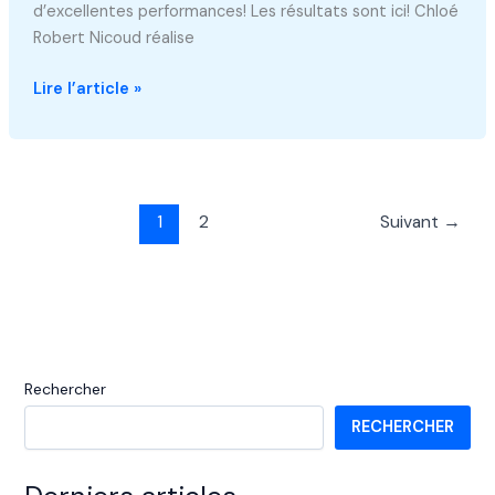
d’excellentes performances! Les résultats sont ici! Chloé
Robert Nicoud réalise
Coupe
Lire l’article »
de
Pâques
1
2
Suivant
→
Rechercher
RECHERCHER