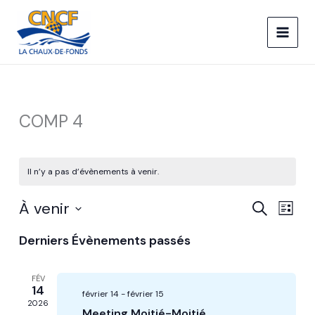
Aller
au
contenu
COMP 4
Il n’y a pas d’évènements à venir.
À venir
Recherche
Naviga
RECHERCHE
LISTE
et
de
Sélectionnez
Derniers Évènements passés
navigation
vues
une
date.
de
Évèn
vues
FÉV
14
Évènements
février 14
-
février 15
2026
Meeting Moitié-Moitié