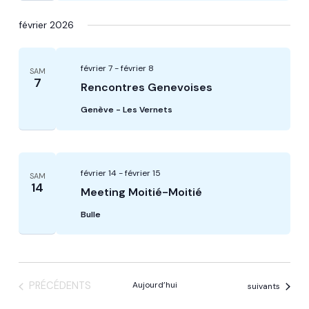
février 2026
février 7
-
février 8
SAM
7
Rencontres Genevoises
Genève - Les Vernets
février 14
-
février 15
SAM
14
Meeting Moitié-Moitié
Bulle
ÉVÈNEMENTS
PRÉCÉDENTS
Aujourd’hui
Évènements
suivants