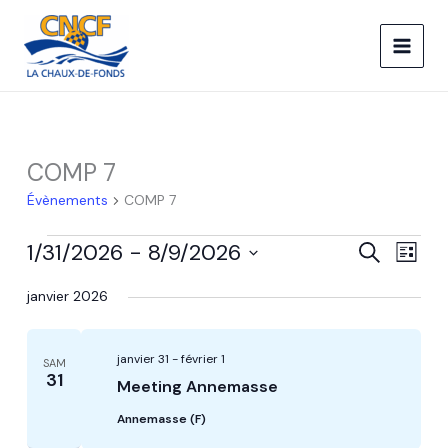
Aller
au
contenu
COMP 7
Évènements
COMP 7
Évènements
1/31/2026
 - 
8/9/2026
Recherche
Naviga
RECHERCHE
LISTE
et
de
Sélectionnez
janvier 2026
navigation
vues
une
date.
de
Évèn
vues
janvier 31
-
février 1
SAM
Évènements
31
Meeting Annemasse
Annemasse (F)